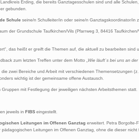
Landkreis Erding, die bereits Ganztagesschulen sind und alle Schulen, d
der gebunden.
ede Schule
seine/n Schulleiter/in oder seine/n Ganztagskoordinator/in zu
um der Grundschule Taufkirchen/Vils (Pfarrweg 3, 84416 Taufkirchen/Vil
iert“, das heißt er greift die Themen auf, die aktuell zu bearbeiten si
back zum letzten Treffen unter dem Motto „
Wie läuft´s bei uns an de
in die zwei Bereiche und Arbeit mit verschiedenen Themensetzungen (
sonders wichtig ist der gemeinsame offene Austausch.
n Gruppen mit Festlegung der jeweiligen nächsten Arbeitsthemen statt.
den jeweils in
FIBS
eingestellt.
ogischen Leitungen im Offenen Ganztag
erweitert. Petra Borgolte
 der pädagogischen Leitungen im Offenen Ganztag, ohne die dieser nicht 