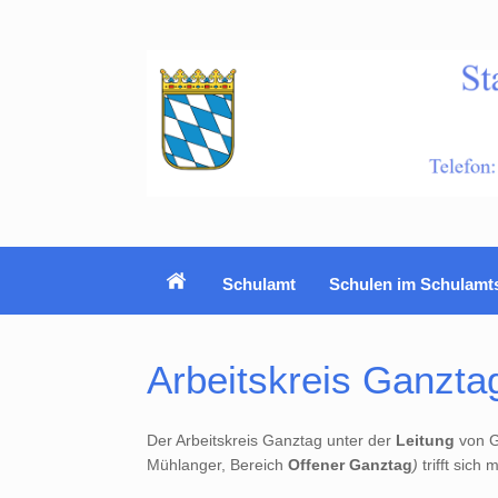
Zum
Inhalt
springen
Schulamt
Schulen im Schulamt
Arbeitskreis Ganzta
Der Arbeitskreis Ganztag unter der
Leitung
von G
Mühlanger, Bereich
Offener Ganztag
)
trifft sic