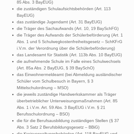
85 Abs. 3 BayEUG)
die zuständigen Schulaufsichtsbehörden (Art. 113
BayEUG)
das zuständige Jugendamt (Art. 31 BayEUG)
die Träger des Sachaufwands (Art. 10, 19 BaySchFG)
die Träger des Aufwands der Schülerbeförderung (Art. 1
Abs. 1 und 5 Schulwegkostenfreiheitsgesetz – SchKFrG
i.V.m. der Verordnung über die Schülerbeförderung)
das Landesamt für Statistik (Art. 113b Abs. 10 BayEUG)
die aufnehmende Schule im Falle eines Schulwechsels
(Art. 85a Abs. 2 BayEUG, § 39 BaySchO)
das Einwohnermeldeamt (bei Abmeldung ausländischer
Schüler vom Schulbesuch in Bayern, § 3
Mittelschulordnung – MSO)
die jeweils zuständige Handwerkskammer als Träger
überbetrieblicher Unterweisungsmaßnahmen (Art. 85
Abs. 1 i.V.m. Art. 59 Abs. 3 BayEUG i.V.m. § 21
Berufsschulordnung – BSO)
die für die Berufsausbildung zuständigen Stellen (§ 37
Abs. 3 Satz 2 Berufsbildungsgesetz – BBiG)
die Kreisverwaltungsbehörden (Art. 118 BayEUG und