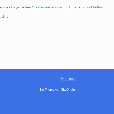
ten des
Bayerischen Staatsministeriums für Unterricht und Kultus
.
rding:
Impressum
Ein Theme von
SiteOrigin