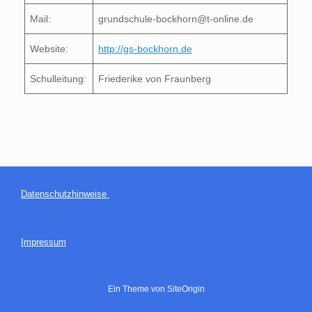
Mail:
grundschule-bockhorn@t-online.de
Website:
http://gs-bockhorn.de
Schulleitung:
Friederike von Fraunberg
Datenschutzhinweise
Impressum
Ein Theme von
SiteOrigin